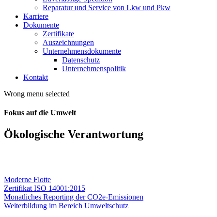
Reparatur und Service von Lkw und Pkw
Karriere
Dokumente
Zertifikate
Auszeichnungen
Unternehmensdokumente
Datenschutz
Unternehmenspolitik
Kontakt
Wrong menu selected
Fokus auf die Umwelt
Ökologische Verantwortung
Durch kontinuierliche Weiterbildung und Modernisierung
reduzieren wir systematisch die Auswirkungen auf die Umwelt.
Moderne Flotte
Zertifikat ISO 14001:2015
Monatliches Reporting der CO2e-Emissionen
Weiterbildung im Bereich Umweltschutz