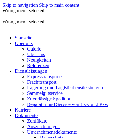
Skip to navigation
Skip to main content
Wrong menu selected
ADD ANYTHING HERE OR JUST REMOVE IT…
Wrong menu selected
Startseite
Über uns
Galerie
Über uns
Neuigkeiten
Referenzen
Dienstleistungen
Expresstransporte
Frachttransport
Lagerung und Logistikdienstleistungen
Sammelgutservice
Zuverlässige Spedition
Reparatur und Service von Lkw und Pkw
Karriere
Dokumente
Zertifikate
Auszeichnungen
Unternehmensdokumente
Datenschutz