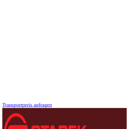
MÜSSEN SIE
WAREN
TRANSPORTIE
Betreiben Sie ein Unternehmen und suchen einen zuverlässigen
Partner für den Gütertransport? Wir gewährleisten einen schnellen
und sicheren Transport Ihrer Waren in der gesamten Slowakei sowie
ins Ausland. Unsere erfahrenen Teams und moderne Technik sind
bereit, Ihre Anforderungen an Termintreue und Qualität zu erfüllen.
Transportpreis anfragen